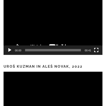
Predvajalnik
videa
00:00
00:41
UROŠ KUZMAN IN ALEŠ NOVAK, 2022
Predvajalnik
videa