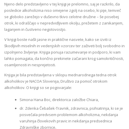
Njeno delo predstavljeno v tej knjigi je prelomno, saj je razkrilo, da
posledice alkoholizma niso omejene zgolj na osebo, ki pije, temveč
se globoko zarežejo v duševno tkivo celotne družine – še posebej
otrok, ki odraščajo v nepredvidljivem okolju, prežetem z zanikanjem,
laganjem in čustveno negotovostjo.
V knjigi boste našli jasne in praktične nasvete, kako se izviti iz
škodljivih miselnih in vedenjskih vzorcev ter zaživeti bolj svobodno in
izpolnjeno življenje. Knjiga ponuja razumevanje in podporo, ki vam
lahko pomagata, da končno prekinete začarani krog samokritičnosti,
osamljenosti in nesprejetosti.
Knjiga je bila predstavljena v sklopu mednarodnega tedna otrok
alkoholikov je NACOA Slovenija, Društvo za pomoč otrokom
alkoholikov. O knjigi so se pogovarjale:
Simona Hana Boc, direktorica založbe Chiara,
dr. Zdenka Čebašek-Travnik, zdravnica, psihiatrinja, ki se je
posvečala predvsem problemom alkoholizma, nekdanja
varuhinja človekovih pravic in nekdanja predsednica
Zdravniške zbornice,