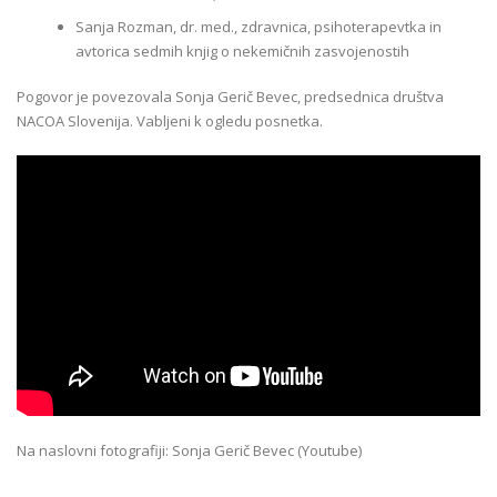
Sanja Rozman, dr. med., zdravnica, psihoterapevtka in
avtorica sedmih knjig o nekemičnih zasvojenostih
Pogovor je povezovala Sonja Gerič Bevec, predsednica društva
NACOA Slovenija. Vabljeni k ogledu posnetka.
Na naslovni fotografiji: Sonja Gerič Bevec (Youtube)