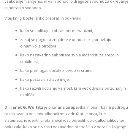
vsakdanjem življenju, in vam ponudilo dragocen vodnik za okrevanje
in notranjo svobodo.
V tej knjigi boste lahko prebrali in odkrivali:
kako se oblikujejo obrambni mehanizmi,
zakaj se pogosto znajdete v odnosih, ki ponavljajo
dinamiko iz otroštva,
kako nezavedno sabotirate svoje možnosti za srečo in
stabilnost,
kako premagati občutke krivde in sramu,
kako postaviti zdrave meje,
kako razviti notranjo varnost, ki ni več odvisna od zunanjih
okoliščin.
Dr. Janet G. Woititz
je priznana terapevtka in pionirka na področju
raziskovanja posledic alkoholizma v družini. Je prva, ki je
sistematično identificirala značilnosti odraslih otrok alkoholikov ter
pokazala, kako se ti vzorci nezavedno prenašajo v odraslo življenje.