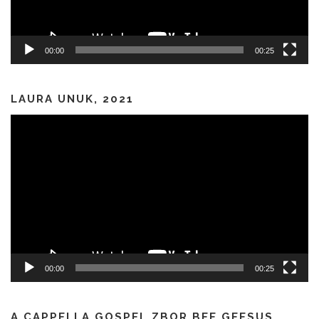
00:00
00:25
LAURA UNUK, 2021
Predvajalnik
videa
00:00
00:25
A CAPPELLA GOSPEL ZBOR BEE GEESUS