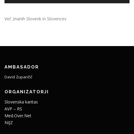
Več znanih Slovenk in Slovencev
AMBASADOR
David Zupančič
ORGANIZATORJI
Slovenska karitas
AVP – RS
Med.Over.Net
NIJZ