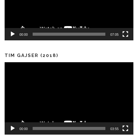
00:00
07:05
TIM GAJSER (2018)
Predvajalnik
videa
00:00
03:55