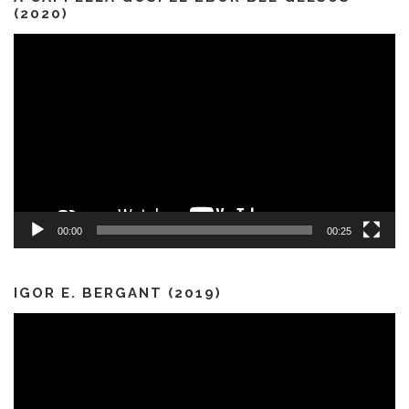
(2020)
Predvajalnik
videa
00:00
00:25
IGOR E. BERGANT (2019)
Predvajalnik
videa