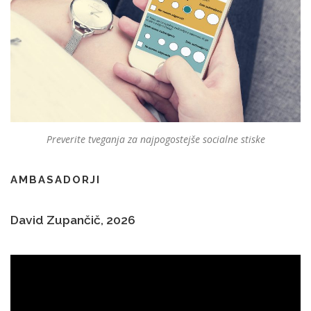
Preverite tveganja za najpogostejše socialne stiske
AMBASADORJI
David Zupančič, 2026