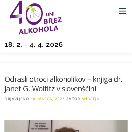
Preskoči
na
Meni
vsebino
18. 2. - 4. 4. 2026
O AKCIJI
KAKO SODELUJEM
ZGODBE
Odrasli otroci alkoholikov – knjiga dr.
Janet G. Woititz v slovenščini
BLOG
POMOČ
NATEČAJ
TEST
OBJAVLJENO
10. MARCA, 2025
AVTOR
ANDREJA