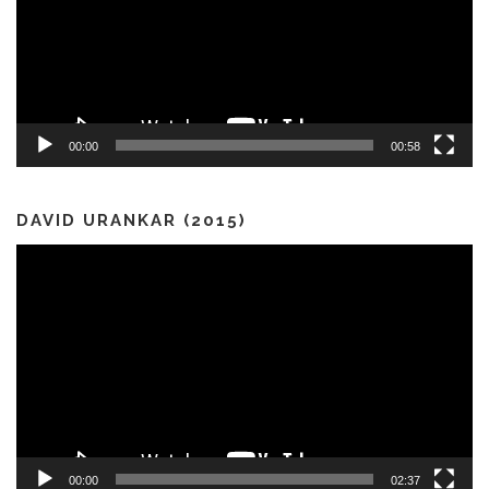
00:00
00:58
DAVID URANKAR (2015)
Predvajalnik
videa
00:00
02:37