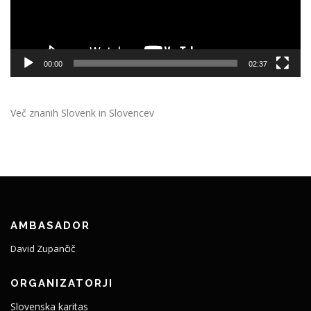
00:00
02:37
Več znanih Slovenk in Slovencev
AMBASADOR
David Zupančič
ORGANIZATORJI
Slovenska karitas