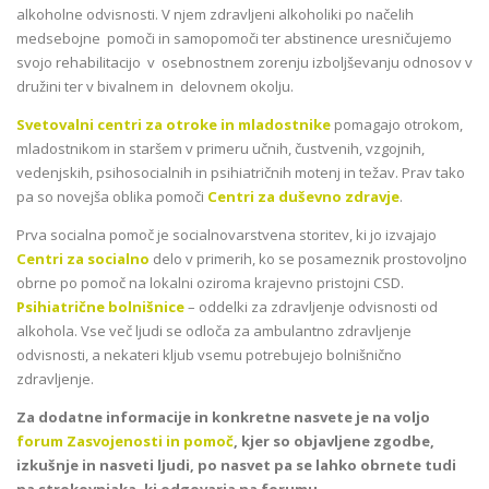
alkoholne odvisnosti. V njem zdravljeni alkoholiki po načelih
medsebojne pomoči in samopomoči ter abstinence uresničujemo
svojo rehabilitacijo v osebnostnem zorenju izboljševanju odnosov v
družini ter v bivalnem in delovnem okolju.
Svetovalni centri za otroke in mladostnike
pomagajo otrokom,
mladostnikom in staršem v primeru učnih, čustvenih, vzgojnih,
vedenjskih, psihosocialnih in psihiatričnih motenj in težav. Prav tako
pa so novejša oblika pomoči
Centri za duševno zdravje
.
Prva socialna pomoč je socialnovarstvena storitev, ki jo izvajajo
Centri za socialno
delo v primerih, ko se posameznik prostovoljno
obrne po pomoč na lokalni oziroma krajevno pristojni CSD.
Psihiatrične bolnišnice
– oddelki za zdravljenje odvisnosti od
alkohola. Vse več ljudi se odloča za ambulantno zdravljenje
odvisnosti, a nekateri kljub vsemu potrebujejo bolnišnično
zdravljenje.
Za dodatne informacije in konkretne nasvete je na voljo
forum Zasvojenosti in pomoč
, kjer so objavljene zgodbe,
izkušnje in nasveti ljudi, po nasvet pa se lahko obrnete tudi
na strokovnjaka, ki odgovarja na forumu.