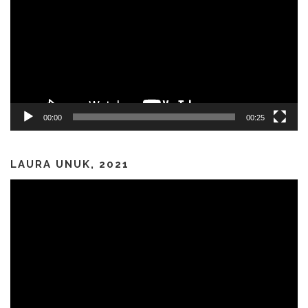
00:00
00:25
LAURA UNUK, 2021
Predvajalnik
videa