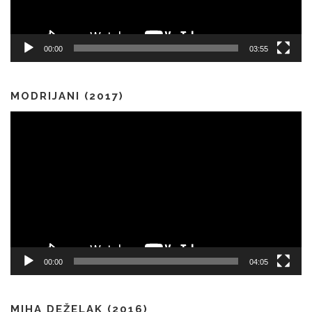
00:00
03:55
MODRIJANI (2017)
Predvajalnik
videa
00:00
04:05
MIHA DEŽELAK (2016)