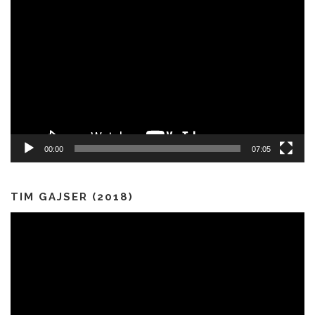
Predvajalnik
videa
00:00
07:05
TIM GAJSER (2018)
Predvajalnik
videa