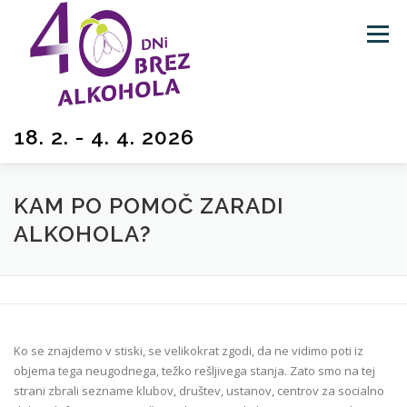
Preskoči
na
Meni
vsebino
18. 2. - 4. 4. 2026
O AKCIJI
KAKO SODELUJEM
ZGODBE
KAM PO POMOČ ZARADI
ALKOHOLA?
BLOG
POMOČ
NATEČAJ
TEST
Ko se znajdemo v stiski, se velikokrat zgodi, da ne vidimo poti iz
objema tega neugodnega, težko rešljivega stanja. Zato smo na tej
strani zbrali sezname klubov, društev, ustanov, centrov za socialno