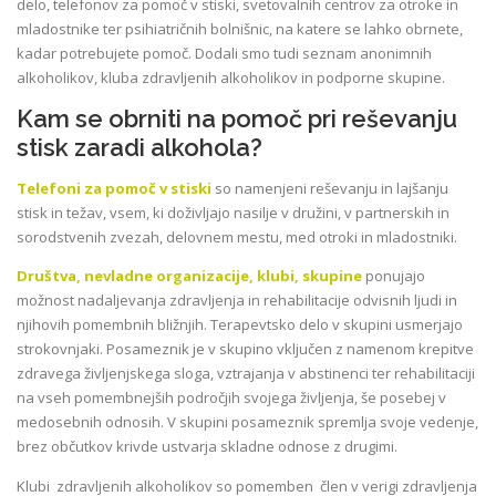
delo, telefonov za pomoč v stiski, svetovalnih centrov za otroke in
mladostnike ter psihiatričnih bolnišnic, na katere se lahko obrnete,
kadar potrebujete pomoč. Dodali smo tudi seznam anonimnih
alkoholikov, kluba zdravljenih alkoholikov in podporne skupine.
Kam se obrniti na pomoč pri reševanju
stisk zaradi alkohola?
Telefoni za pomoč v stiski
so namenjeni reševanju in lajšanju
stisk in težav, vsem, ki doživljajo nasilje v družini, v partnerskih in
sorodstvenih zvezah, delovnem mestu, med otroki in mladostniki.
Društva, nevladne organizacije, klubi, skupine
ponujajo
možnost nadaljevanja zdravljenja in rehabilitacije odvisnih ljudi in
njihovih pomembnih bližnjih. Terapevtsko delo v skupini usmerjajo
strokovnjaki. Posameznik je v skupino vključen z namenom krepitve
zdravega življenjskega sloga, vztrajanja v abstinenci ter rehabilitaciji
na vseh pomembnejših področjih svojega življenja, še posebej v
medosebnih odnosih. V skupini posameznik spremlja svoje vedenje,
brez občutkov krivde ustvarja skladne odnose z drugimi.
Klubi zdravljenih alkoholikov so pomemben člen v verigi zdravljenja