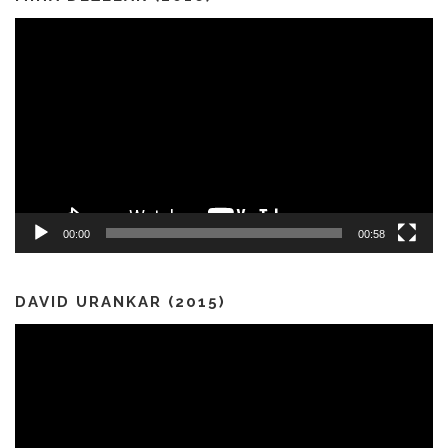
Predvajalnik
videa
00:00
00:58
DAVID URANKAR (2015)
Predvajalnik
videa